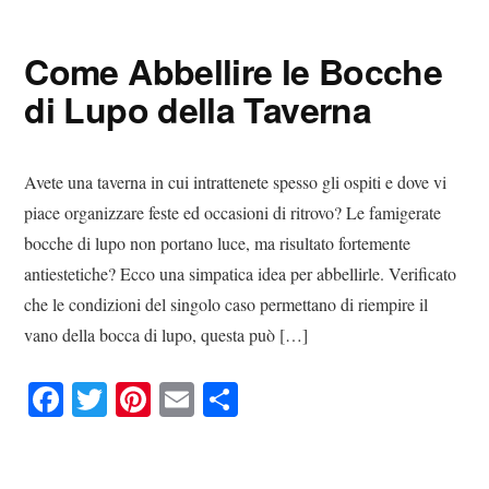
bo
tte
er
ail
di
ok
r
es
vi
Come Abbellire le Bocche
t
di
di Lupo della Taverna
Avete una taverna in cui intrattenete spesso gli ospiti e dove vi
piace organizzare feste ed occasioni di ritrovo? Le famigerate
bocche di lupo non portano luce, ma risultato fortemente
antiestetiche? Ecco una simpatica idea per abbellirle. Verificato
che le condizioni del singolo caso permettano di riempire il
vano della bocca di lupo, questa può […]
Fa
T
Pi
E
C
ce
wi
nt
m
on
bo
tte
er
ail
di