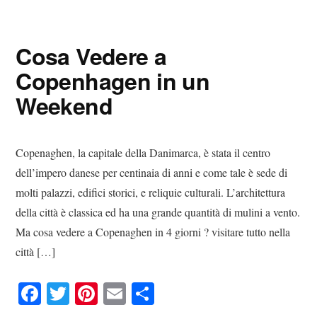
Digital
Consigli
Advisory
Digitali
Cosa Vedere a
Copenhagen in un
Weekend
Copenaghen, la capitale della Danimarca, è stata il centro
dell’impero danese per centinaia di anni e come tale è sede di
molti palazzi, edifici storici, e reliquie culturali. L’architettura
della città è classica ed ha una grande quantità di mulini a vento.
Ma cosa vedere a Copenaghen in 4 giorni ? visitare tutto nella
città […]
Fa
T
Pi
E
C
ce
wi
nt
m
on