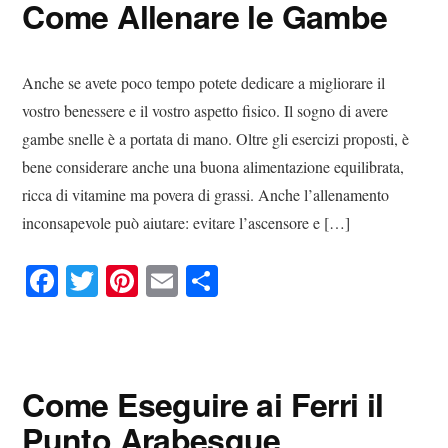
Come Allenare le Gambe
t
di
Anche se avete poco tempo potete dedicare a migliorare il
vostro benessere e il vostro aspetto fisico. Il sogno di avere
gambe snelle è a portata di mano. Oltre gli esercizi proposti, è
bene considerare anche una buona alimentazione equilibrata,
ricca di vitamine ma povera di grassi. Anche l’allenamento
inconsapevole può aiutare: evitare l’ascensore e […]
Fa
T
Pi
E
C
ce
wi
nt
m
on
bo
tte
er
ail
di
ok
r
es
vi
Come Eseguire ai Ferri il
t
di
Punto Arabesque