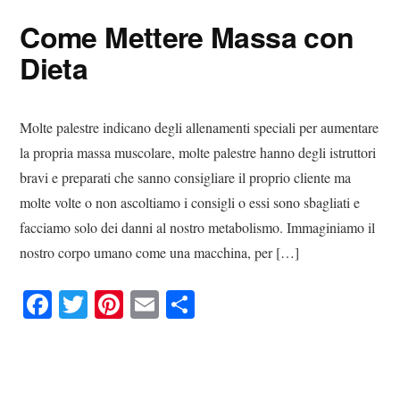
ok
r
es
vi
Come Mettere Massa con
t
di
Dieta
Molte palestre indicano degli allenamenti speciali per aumentare
la propria massa muscolare, molte palestre hanno degli istruttori
bravi e preparati che sanno consigliare il proprio cliente ma
molte volte o non ascoltiamo i consigli o essi sono sbagliati e
facciamo solo dei danni al nostro metabolismo. Immaginiamo il
nostro corpo umano come una macchina, per […]
Fa
T
Pi
E
C
ce
wi
nt
m
on
bo
tte
er
ail
di
ok
r
es
vi