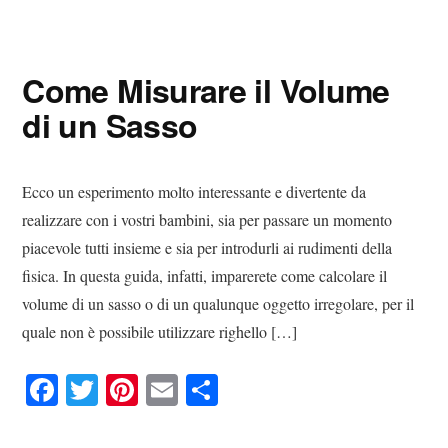
bo
tte
er
ail
di
ok
r
es
vi
Come Misurare il Volume
t
di
di un Sasso
Ecco un esperimento molto interessante e divertente da
realizzare con i vostri bambini, sia per passare un momento
piacevole tutti insieme e sia per introdurli ai rudimenti della
fisica. In questa guida, infatti, imparerete come calcolare il
volume di un sasso o di un qualunque oggetto irregolare, per il
quale non è possibile utilizzare righello […]
Fa
T
Pi
E
C
ce
wi
nt
m
on