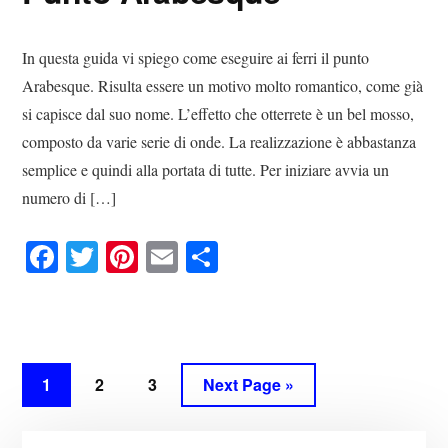
In questa guida vi spiego come eseguire ai ferri il punto
Arabesque. Risulta essere un motivo molto romantico, come già
si capisce dal suo nome. L’effetto che otterrete è un bel mosso,
composto da varie serie di onde. La realizzazione è abbastanza
semplice e quindi alla portata di tutte. Per iniziare avvia un
numero di […]
Fa
T
Pi
E
C
ce
wi
nt
m
on
bo
tte
er
ail
di
ok
r
es
vi
t
di
1
2
3
Next Page »