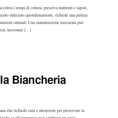
ccelera i tempi di cottura, preserva nutrienti e sapori,
mento utilizzato quotidianamente, richiede una pulizia
restazioni ottimali. Una manutenzione trascurata può
zza, incrostare […]
a Biancheria
na che richiede cura e attenzione per preservare la
. Anche se all’apparenza può sembrare un gesto