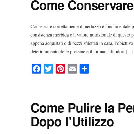
Come Conservare 
t
di
Conservare correttamente il merluzzo è fondamentale per
consistenza morbida e il valore nutrizionale di questo pes
appena acquistati o di pezzi sfilettati in casa, l’obiettivo
deterioramento delle proteine e il formarsi di odori […]
Fa
T
Pi
E
C
ce
wi
nt
m
on
bo
tte
er
ail
di
ok
r
es
vi
Come Pulire la Pe
t
di
Dopo l’Utilizzo