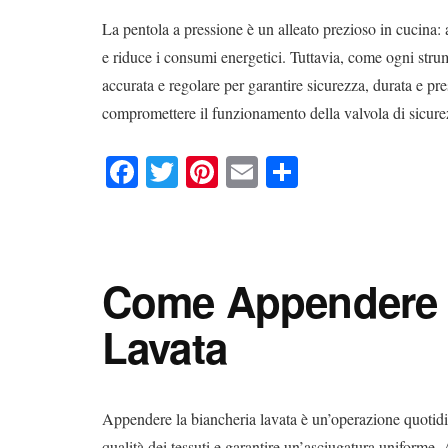
La pentola a pressione è un alleato prezioso in cucina: a
e riduce i consumi energetici. Tuttavia, come ogni stru
accurata e regolare per garantire sicurezza, durata e p
compromettere il funzionamento della valvola di sicure
Fa
T
Pi
E
C
ce
wi
nt
m
on
bo
tte
er
ail
di
ok
r
es
vi
Come Appendere l
t
di
Lavata
Appendere la biancheria lavata è un’operazione quotidia
qualità dei tessuti e garantire un’asciugatura uniforme