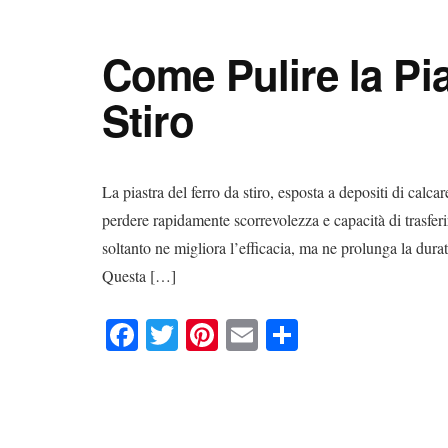
bo
tte
er
ail
di
ok
r
es
vi
Come Pulire la Pia
t
di
Stiro
La piastra del ferro da stiro, esposta a depositi di calca
perdere rapidamente scorrevolezza e capacità di trasfer
soltanto ne migliora l’efficacia, ma ne prolunga la durat
Questa […]
Fa
T
Pi
E
C
ce
wi
nt
m
on
bo
tte
er
ail
di
ok
r
es
vi