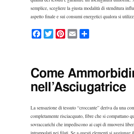
semplice, scegliere la giusta modalità di stenditura influ
aspetto finale e sui consumi energetici qualora si utiliz
Fa
T
Pi
E
C
ce
wi
nt
m
on
bo
tte
er
ail
di
ok
r
es
vi
Come Ammorbidire 
t
di
nell’Asciugatrice
La sensazione di tessuto “croccante” deriva da una comb
completamente risciacquato, fibre che si compattano qu
sovraccarichi che impediscono ai capi di muoversi liber
intrappolati nei filati. Se a questi elementi si aggiunge 