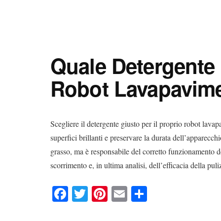
Digital
Consigli
Advisory
Digitali
Quale Detergente 
Robot Lavapavime
Scegliere il detergente giusto per il proprio robot lava
superfici brillanti e preservare la durata dell’apparecchi
grasso, ma è responsabile del corretto funzionamento dei 
scorrimento e, in ultima analisi, dell’efficacia della pul
Fa
T
Pi
E
C
ce
wi
nt
m
on