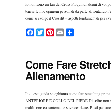
Io non sono un fan del Cross Fit quindi alcuni di voi po
tenere le mie opinioni personali da parte affrontando l’
come si svolge il Crossfit – aspetti fondamentali per ev
Fa
T
Pi
E
C
ce
wi
nt
m
on
bo
tte
er
ail
di
ok
r
es
vi
Come Fare Stretch
t
di
Allenamento
In questa guida spieghiamo come fare stretching pr
ANTERIORE E COLLO DEL PIEDE Di solito non si pun
realtà sono costantemente sovraccaricate. Basti pensare al