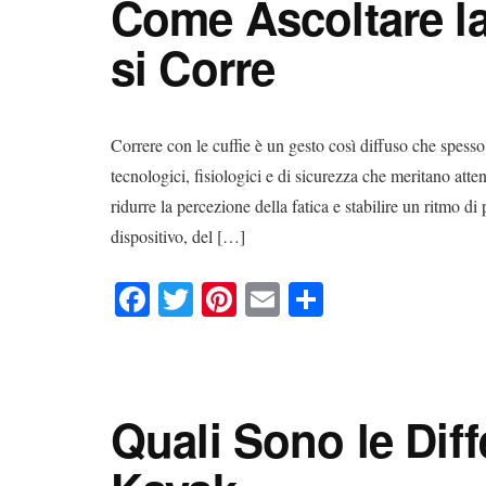
Come Ascoltare l
t
di
si Corre
Correre con le cuffie è un gesto così diffuso che spesso 
tecnologici, fisiologici e di sicurezza che meritano at
ridurre la percezione della fatica e stabilire un ritmo di
dispositivo, del […]
Fa
T
Pi
E
C
ce
wi
nt
m
on
bo
tte
er
ail
di
ok
r
es
vi
Quali Sono le Dif
t
di