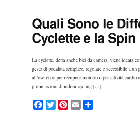
bo
tte
er
ail
di
ok
r
es
vi
Quali Sono le Diff
t
di
Cyclette e la Spin
La cyclette, detta anche bici da camera, viene ideata c
gesto di pedalata semplice, regolare e accessibile a un
all’esercizio per recupero motorio o per attività cardio 
prime lezioni di indoor-cycling […]
Fa
T
Pi
E
C
ce
wi
nt
m
on
bo
tte
er
ail
di
ok
r
es
vi