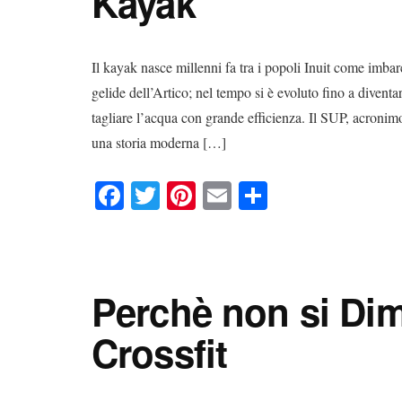
Kayak
Il kayak nasce millenni fa tra i popoli Inuit come imbar
gelide dell’Artico; nel tempo si è evoluto fino a diventar
tagliare l’acqua con grande efficienza. Il SUP, acronim
una storia moderna […]
Fa
T
Pi
E
C
ce
wi
nt
m
on
bo
tte
er
ail
di
ok
r
es
vi
Perchè non si Dim
t
di
Crossfit