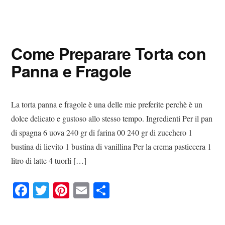
ce
wi
nt
m
on
bo
tte
er
ail
di
ok
r
es
vi
Come Preparare Torta con
t
di
Panna e Fragole
La torta panna e fragole è una delle mie preferite perchè è un
dolce delicato e gustoso allo stesso tempo. Ingredienti Per il pan
di spagna 6 uova 240 gr di farina 00 240 gr di zucchero 1
bustina di lievito 1 bustina di vanillina Per la crema pasticcera 1
litro di latte 4 tuorli […]
Fa
T
Pi
E
C
ce
wi
nt
m
on
bo
tte
er
ail
di