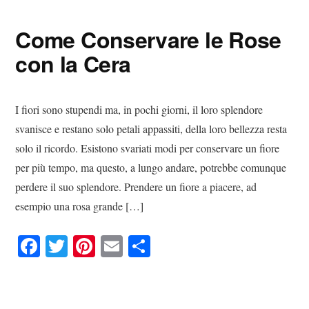
ok
r
es
vi
Come Conservare le Rose
t
di
con la Cera
I fiori sono stupendi ma, in pochi giorni, il loro splendore
svanisce e restano solo petali appassiti, della loro bellezza resta
solo il ricordo. Esistono svariati modi per conservare un fiore
per più tempo, ma questo, a lungo andare, potrebbe comunque
perdere il suo splendore. Prendere un fiore a piacere, ad
esempio una rosa grande […]
Fa
T
Pi
E
C
ce
wi
nt
m
on
bo
tte
er
ail
di