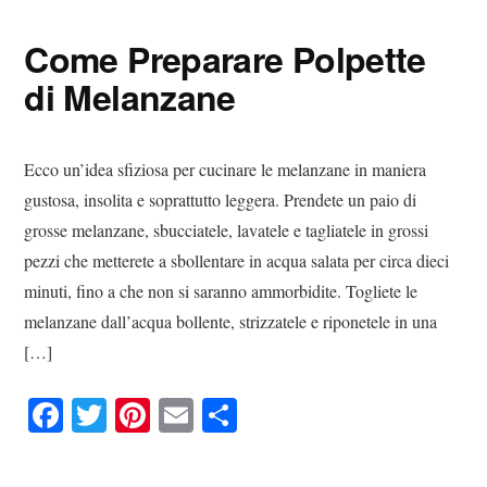
ok
r
es
vi
Come Preparare Polpette
t
di
di Melanzane
Ecco un’idea sfiziosa per cucinare le melanzane in maniera
gustosa, insolita e soprattutto leggera. Prendete un paio di
grosse melanzane, sbucciatele, lavatele e tagliatele in grossi
pezzi che metterete a sbollentare in acqua salata per circa dieci
minuti, fino a che non si saranno ammorbidite. Togliete le
melanzane dall’acqua bollente, strizzatele e riponetele in una
[…]
Fa
T
Pi
E
C
ce
wi
nt
m
on
bo
tte
er
ail
di