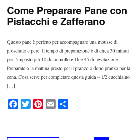
ok
r
es
vi
Come Preparare Pane con
t
di
Pistacchi e Zafferano
Questo pane è perfetto per accompagnare una mousse di
prosciutto e pere. Il tempo di preparazione è di circa 30 minuti
per l’impasto più 10 di ammollo e 1h e 45 di lievitazione.
Preparatelo la mattina presto per il pranzo o dopo pranzo per la
cena. Cosa serve per completare questa guida – 1/2 cucchiaino
[…]
Fa
T
Pi
E
C
ce
wi
nt
m
on
bo
tte
er
ail
di
ok
r
es
vi