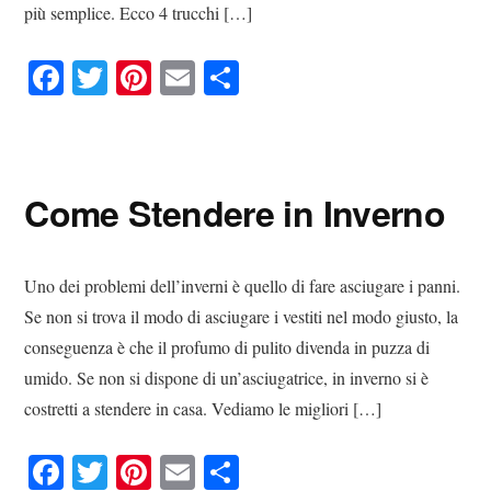
più semplice. Ecco 4 trucchi […]
Fa
T
Pi
E
C
ce
wi
nt
m
on
bo
tte
er
ail
di
ok
r
es
vi
Come Stendere in Inverno
t
di
Uno dei problemi dell’inverni è quello di fare asciugare i panni.
Se non si trova il modo di asciugare i vestiti nel modo giusto, la
conseguenza è che il profumo di pulito divenda in puzza di
umido. Se non si dispone di un’asciugatrice, in inverno si è
costretti a stendere in casa. Vediamo le migliori […]
Fa
T
Pi
E
C