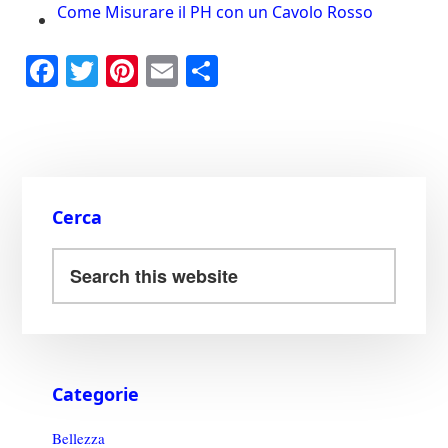
Come Misurare il PH con un Cavolo Rosso
Fa
T
Pi
E
C
ce
wi
nt
m
on
bo
tte
er
ail
di
ok
r
es
vi
t
di
Cerca
Categorie
Bellezza