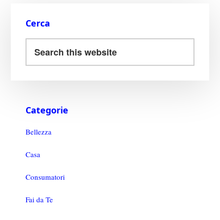
t
di
Cerca
Categorie
Bellezza
Casa
Consumatori
Fai da Te