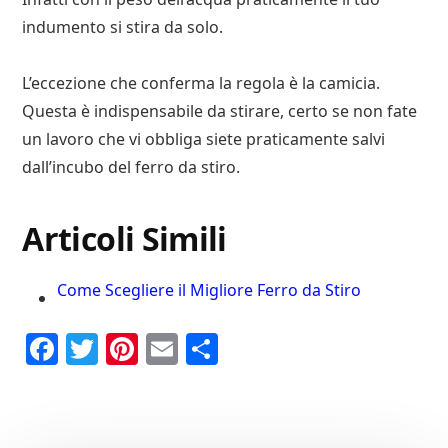
indumento si stira da solo.
L’eccezione che conferma la regola è la camicia.
Questa è indispensabile da stirare, certo se non fate
un lavoro che vi obbliga siete praticamente salvi
dall’incubo del ferro da stiro.
Articoli Simili
Come Scegliere il Migliore Ferro da Stiro
Fa
T
Pi
E
C
ce
wi
nt
m
on
bo
tte
er
ail
di
ok
r
es
vi