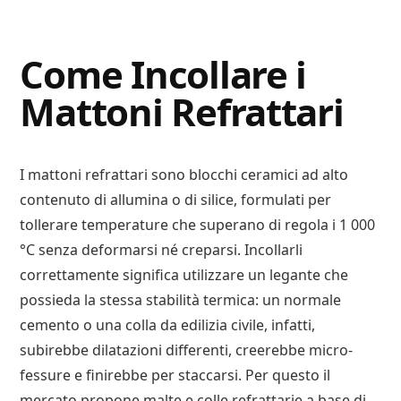
Digital
Consigli
Advisory
Digitali
Come Incollare i
Mattoni Refrattari
I mattoni refrattari sono blocchi ceramici ad alto
contenuto di allumina o di silice, formulati per
tollerare temperature che superano di regola i 1 000
°C senza deformarsi né creparsi. Incollarli
correttamente significa utilizzare un legante che
possieda la stessa stabilità termica: un normale
cemento o una colla da edilizia civile, infatti,
subirebbe dilatazioni differenti, creerebbe micro-
fessure e finirebbe per staccarsi. Per questo il
mercato propone malte e colle refrattarie a base di