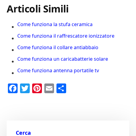
Articoli Simili
Come funziona la stufa ceramica
Come funziona il raffrescatore ionizzatore
Come funziona il collare antiabbaio
Come funziona un caricabatterie solare
Come funziona antenna portatile tv
Fa
T
Pi
E
C
ce
wi
nt
m
on
bo
tte
er
ail
di
ok
r
es
vi
t
di
Cerca