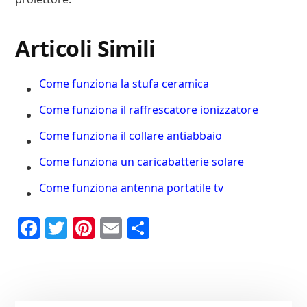
Articoli Simili
Come funziona la stufa ceramica
Come funziona il raffrescatore ionizzatore
Come funziona il collare antiabbaio
Come funziona un caricabatterie solare
Come funziona antenna portatile tv
Fa
T
Pi
E
C
ce
wi
nt
m
on
bo
tte
er
ail
di
ok
r
es
vi