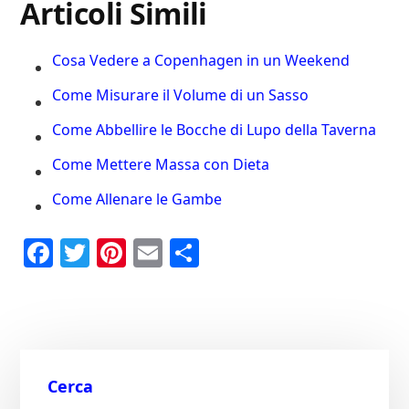
Articoli Simili
Cosa Vedere a Copenhagen in un Weekend
Come Misurare il Volume di un Sasso
Come Abbellire le Bocche di Lupo della Taverna
Come Mettere Massa con Dieta
Come Allenare le Gambe
Fa
T
Pi
E
C
ce
wi
nt
m
on
bo
tte
er
ail
di
ok
r
es
vi
t
di
Cerca