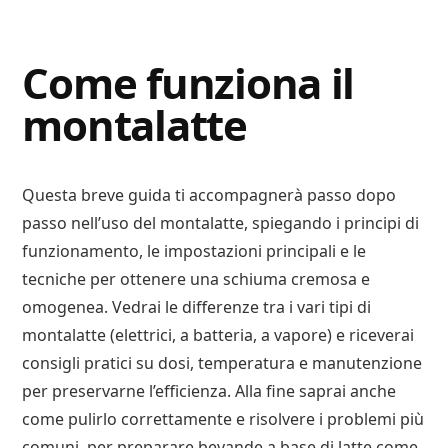
Digital
Consigli
Advisory
Digitali
Come funziona il
montalatte
Questa breve guida ti accompagnerà passo dopo
passo nell’uso del montalatte, spiegando i principi di
funzionamento, le impostazioni principali e le
tecniche per ottenere una schiuma cremosa e
omogenea. Vedrai le differenze tra i vari tipi di
montalatte (elettrici, a batteria, a vapore) e riceverai
consigli pratici su dosi, temperatura e manutenzione
per preservarne l’efficienza. Alla fine saprai anche
come pulirlo correttamente e risolvere i problemi più
comuni, per preparare bevande a base di latte come