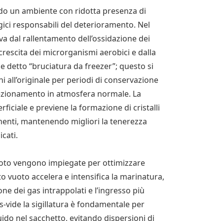
do un ambiente con ridotta presenza di
gici responsabili del deterioramento. Nel
riva dal rallentamento dell’ossidazione dei
 crescita dei microrganismi aerobici e dalla
e detto “bruciatura da freezer”; questo si
ni all’originale per periodi di conservazione
nfezionamento in atmosfera normale. La
ficiale e previene la formazione di cristalli
imenti, mantenendo migliori la tenerezza
icati.
uoto vengono impiegate per ottimizzare
tto vuoto accelera e intensifica la marinatura,
one dei gas intrappolati e l’ingresso più
us-vide la sigillatura è fondamentale per
quido nel sacchetto, evitando dispersioni di