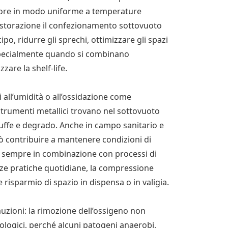
lore in modo uniforme a temperature
 ristorazione il confezionamento sottovuoto
po, ridurre gli sprechi, ottimizzare gli spazi
, specialmente quando si combinano
are la shelf-life.
li all’umidità o all’ossidazione come
strumenti metallici trovano nel sottovuoto
uffe e degrado. Anche in campo sanitario e
ò contribuire a mantenere condizioni di
zo, sempre in combinazione con processi di
enze pratiche quotidiane, la compressione
 risparmio di spazio in dispensa o in valigia.
uzioni: la rimozione dell’ossigeno non
ologici, perché alcuni patogeni anaerobi,