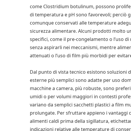
come Clostridium botulinum, possono prolifer
di temperatura e pH sono favorevoli; perciò gli
comunque conservati alle temperature adegua
sicurezza alimentare. Alcuni prodotti molto u
specifici, come il pre-congelamento o l’uso di
senza aspirarli nei meccanismi, mentre alimenti
attenuati o l’uso di film più morbidi per evita
Dal punto di vista tecnico esistono soluzioni 
esterne più semplici sono adatte per uso dome
macchine a camera, più robuste, sono preferite
umidi o per volumi maggiori in contesti profe
variano da semplici sacchetti plastici a film m
prolungate. Per sfruttare appieno i vantaggi d
alimenti caldi prima della sigillatura, etichet
indicazioni relative alle temperature di conse