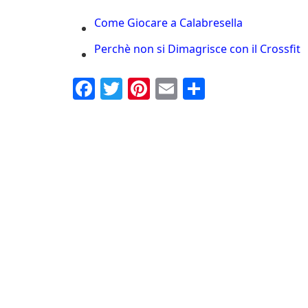
Come Giocare a Calabresella
Perchè non si Dimagrisce con il Crossfit
Fa
T
Pi
E
C
ce
wi
nt
m
on
bo
tte
er
ail
di
ok
r
es
vi
t
di