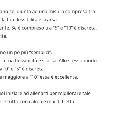
 mano sei giunta ad una misura compresa tra
 la tua flessibilità è scarsa.
iente. Se è compreso tra “5” e “10” è discreta,
nte.
nno un pò più “semplici”.
” la tua flessibilità è scarsa. Allo stesso modo
a “0” e “5” è discreta.
re maggiore a “10” essa è eccellente.
oi iniziare ad allenarti per migliorare tale
re tutto con calma e mai di fretta.