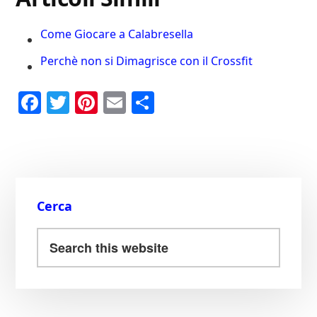
Come Giocare a Calabresella
Perchè non si Dimagrisce con il Crossfit
Fa
T
Pi
E
C
ce
wi
nt
m
on
bo
tte
er
ail
di
ok
r
es
vi
t
di
Cerca