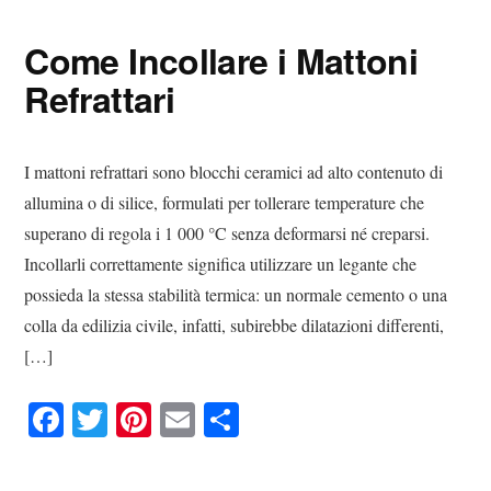
ok
r
es
vi
Come Incollare i Mattoni
t
di
Refrattari
I mattoni refrattari sono blocchi ceramici ad alto contenuto di
allumina o di silice, formulati per tollerare temperature che
superano di regola i 1 000 °C senza deformarsi né creparsi.
Incollarli correttamente significa utilizzare un legante che
possieda la stessa stabilità termica: un normale cemento o una
colla da edilizia civile, infatti, subirebbe dilatazioni differenti,
[…]
Fa
T
Pi
E
C
ce
wi
nt
m
on
bo
tte
er
ail
di