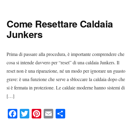
Digital
Consigli
Advisory
Digitali
Come Resettare Caldaia
Junkers​
Prima di passare alla procedura, è importante comprendere che
cosa si intende davvero per “reset” di una caldaia Junkers. Il
reset non è una riparazione, né un modo per ignorare un guasto
grave: è una funzione che serve a sbloccare la caldaia dopo che
si è fermata in protezione. Le caldaie moderne hanno sistemi di
[…]
Fa
T
Pi
E
C
ce
wi
nt
m
on
bo
tte
er
ail
di