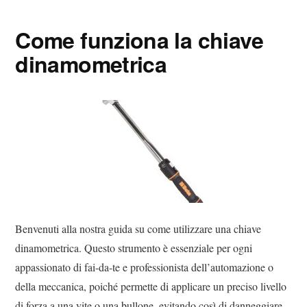
ok
r
es
vi
Come funziona la chiave
t
di
dinamometrica
Benvenuti alla nostra guida su come utilizzare una chiave
dinamometrica. Questo strumento è essenziale per ogni
appassionato di fai-da-te e professionista dell’automazione o
della meccanica, poiché permette di applicare un preciso livello
di forza a una vite o una bullone, evitando così di danneggiare