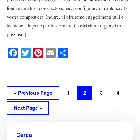
fondamentali su come selezionare, configurare e mantenere la
vostra compostiera. Inoltre, vi offriremo suggerimenti utili e
tecniche adeguate per trasformare i vostri rifiuti organici in
prezioso […]
Fa
T
Pi
E
C
ce
wi
nt
m
on
bo
tte
er
ail
di
ok
r
es
vi
t
di
« Previous Page
1
2
3
4
Next Page »
Cerca