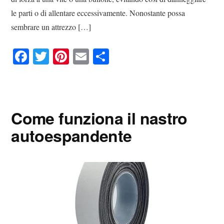
le parti o di allentare eccessivamente. Nonostante possa
sembrare un attrezzo […]
Fa
T
Pi
E
C
ce
wi
nt
m
on
bo
tte
er
ail
di
ok
r
es
vi
Come funziona il nastro
t
di
autoespandente