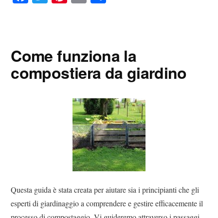
ce
wi
nt
m
on
bo
tte
er
ail
di
ok
r
es
vi
Come funziona la
t
di
compostiera da giardino
Questa guida è stata creata per aiutare sia i principianti che gli
esperti di giardinaggio a comprendere e gestire efficacemente il
processo di compostaggio. Vi guideremo attraverso i passaggi