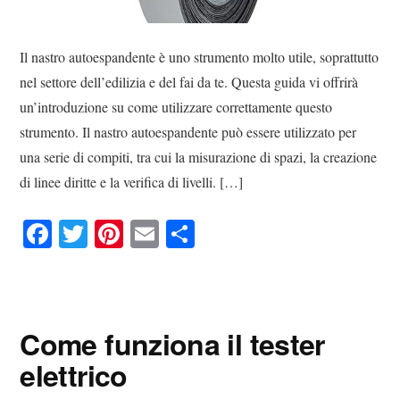
Il nastro autoespandente è uno strumento molto utile, soprattutto
nel settore dell’edilizia e del fai da te. Questa guida vi offrirà
un’introduzione su come utilizzare correttamente questo
strumento. Il nastro autoespandente può essere utilizzato per
una serie di compiti, tra cui la misurazione di spazi, la creazione
di linee diritte e la verifica di livelli. […]
Fa
T
Pi
E
C
ce
wi
nt
m
on
bo
tte
er
ail
di
ok
r
es
vi
Come funziona il tester
t
di
elettrico