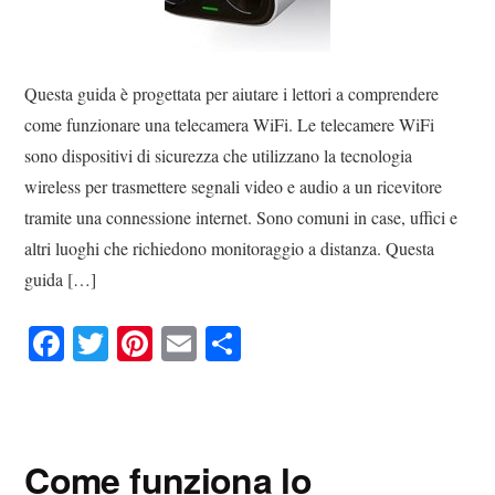
Questa guida è progettata per aiutare i lettori a comprendere
come funzionare una telecamera WiFi. Le telecamere WiFi
sono dispositivi di sicurezza che utilizzano la tecnologia
wireless per trasmettere segnali video e audio a un ricevitore
tramite una connessione internet. Sono comuni in case, uffici e
altri luoghi che richiedono monitoraggio a distanza. Questa
guida […]
Fa
T
Pi
E
C
ce
wi
nt
m
on
bo
tte
er
ail
di
ok
r
es
vi
Come funziona lo
t
di