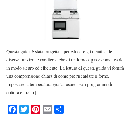
Questa guida è stata progettata per educare gli utenti sulle
diverse funzioni e caratteristiche di un forno a gas e come usarle
in modo sicuro ed efficiente. La lettura di questa guida vi fornirà
una comprensione chiara di come pre riscaldare il forno,
impostare la temperatura giusta, usare i vari programmi di
cottura e molto […]
Fa
T
Pi
E
C
ce
wi
nt
m
on
bo
tte
er
ail
di