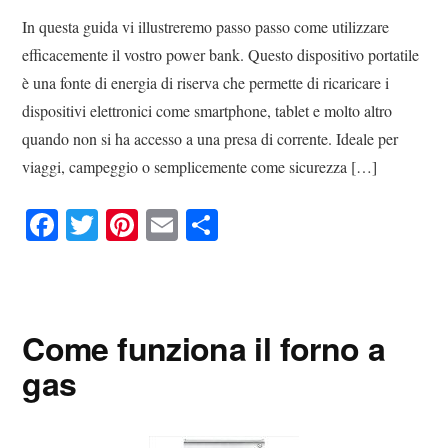
In questa guida vi illustreremo passo passo come utilizzare
efficacemente il vostro power bank. Questo dispositivo portatile
è una fonte di energia di riserva che permette di ricaricare i
dispositivi elettronici come smartphone, tablet e molto altro
quando non si ha accesso a una presa di corrente. Ideale per
viaggi, campeggio o semplicemente come sicurezza […]
Fa
T
Pi
E
C
ce
wi
nt
m
on
bo
tte
er
ail
di
ok
r
es
vi
Come funziona il forno a
t
di
gas