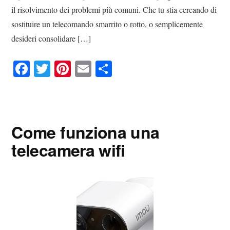
il risolvimento dei problemi più comuni. Che tu stia cercando di
sostituire un telecomando smarrito o rotto, o semplicemente
desideri consolidare […]
Fa
T
Pi
E
C
ce
wi
nt
m
on
bo
tte
er
ail
di
ok
r
es
vi
Come funziona una
t
di
telecamera wifi