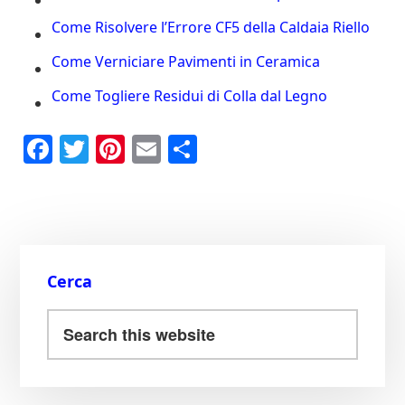
Come Risolvere l’Errore CF5 della Caldaia Riello
Come Verniciare Pavimenti in Ceramica
Come Togliere Residui di Colla dal Legno​
Fa
T
Pi
E
C
ce
wi
nt
m
on
bo
tte
er
ail
di
ok
r
es
vi
t
di
Cerca