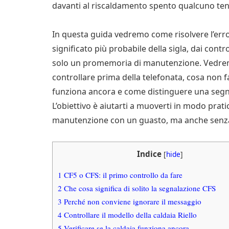
davanti al riscaldamento spento qualcuno tent
In questa guida vedremo come risolvere l’error
significato più probabile della sigla, dai contro
solo un promemoria di manutenzione. Vedrem
controllare prima della telefonata, cosa non 
funziona ancora e come distinguere una segna
L’obiettivo è aiutarti a muoverti in modo prat
manutenzione con un guasto, ma anche senza 
Indice
[
hide
]
1
CF5 o CFS: il primo controllo da fare
2
Che cosa significa di solito la segnalazione CFS
3
Perché non conviene ignorare il messaggio
4
Controllare il modello della caldaia Riello
5
Verificare se la caldaia funziona ancora