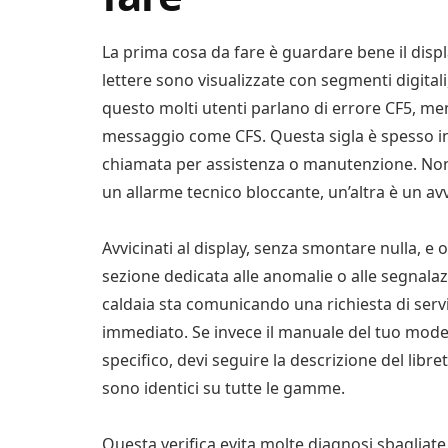
La prima cosa da fare è guardare bene il displ
lettere sono visualizzate con segmenti digitali
questo molti utenti parlano di errore CF5, ment
messaggio come CFS. Questa sigla è spesso int
chiamata per assistenza o manutenzione. Non
un allarme tecnico bloccante, un’altra è un a
Avvicinati al display, senza smontare nulla, e o
sezione dedicata alle anomalie o alle segnalazio
caldaia sta comunicando una richiesta di ser
immediato. Se invece il manuale del tuo mode
specifico, devi seguire la descrizione del libre
sono identici su tutte le gamme.
Questa verifica evita molte diagnosi sbagliate.