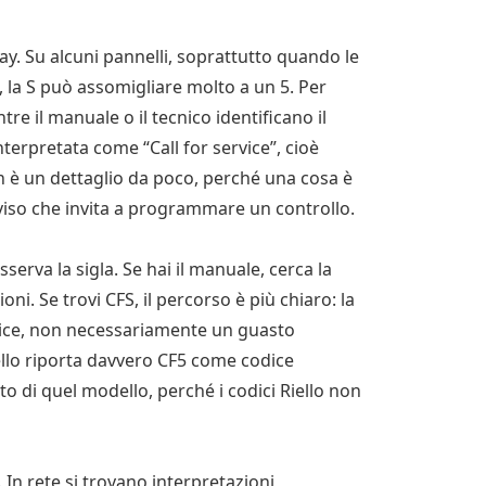
ay. Su alcuni pannelli, soprattutto quando le
, la S può assomigliare molto a un 5. Per
re il manuale o il tecnico identificano il
erpretata come “Call for service”, cioè
 è un dettaglio da poco, perché una cosa è
vviso che invita a programmare un controllo.
sserva la sigla. Se hai il manuale, cerca la
ni. Se trovi CFS, il percorso è più chiaro: la
vice, non necessariamente un guasto
llo riporta davvero CF5 come codice
tto di quel modello, perché i codici Riello non
 In rete si trovano interpretazioni