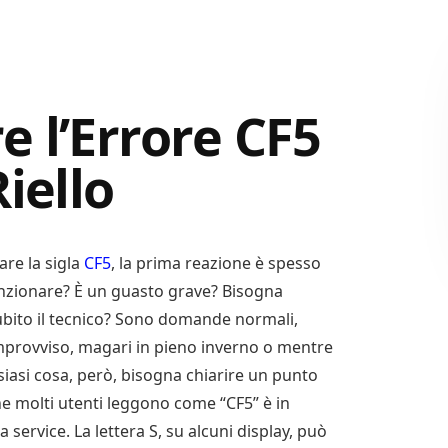
 l’Errore CF5
iello
are la sigla
CF5
, la prima reazione è spesso
unzionare? È un guasto grave? Bisogna
subito il tecnico? Sono domande normali,
mprovviso, magari in pieno inverno o mentre
lsiasi cosa, però, bisogna chiarire un punto
che molti utenti leggono come “CF5” è in
 service. La lettera S, su alcuni display, può