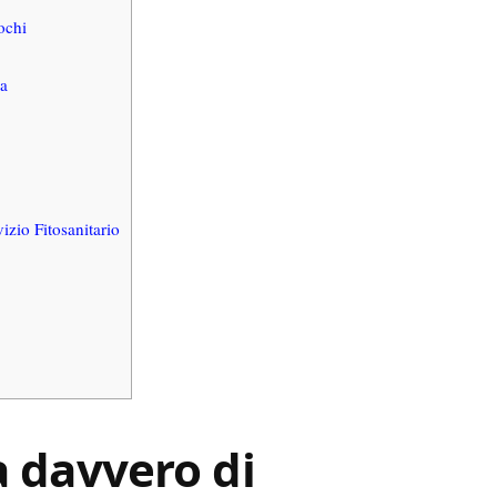
ochi
va
zio Fitosanitario
a davvero di