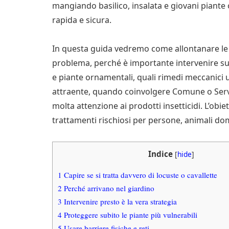
mangiando basilico, insalata e giovani piante 
rapida e sicura.
In questa guida vedremo come allontanare le 
problema, perché è importante intervenire su
e piante ornamentali, quali rimedi meccanici
attraente, quando coinvolgere Comune o Servi
molta attenzione ai prodotti insetticidi. L’obi
trattamenti rischiosi per persone, animali domes
Indice
[
hide
]
1
Capire se si tratta davvero di locuste o cavallette
2
Perché arrivano nel giardino
3
Intervenire presto è la vera strategia
4
Proteggere subito le piante più vulnerabili
5
Usare barriere fisiche e reti