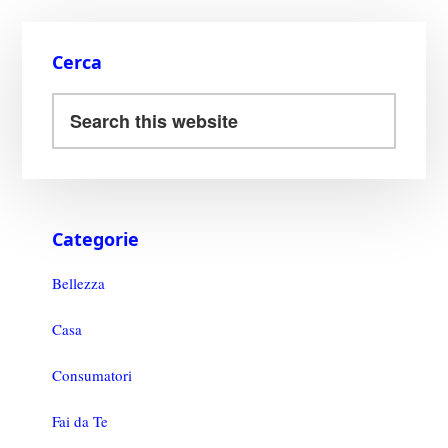
ok
r
es
vi
t
di
Cerca
Categorie
Bellezza
Casa
Consumatori
Fai da Te