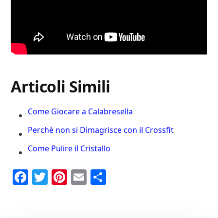
Articoli Simili
Come Giocare a Calabresella
Perchè non si Dimagrisce con il Crossfit
Come Pulire il Cristallo
Fa
T
Pi
E
C
ce
wi
nt
m
on
bo
tte
er
ail
di