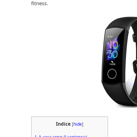
fitness.
Indice
[
hide
]
1
A cosa serve il contapassi