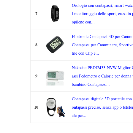
Orologio con contapassi, smart watc
7
l monitoraggio dello sport, cassa in 
opilene con...
Flintronic Contapassi 3D per Cammi
8
Contapassi per Camminare, Sportivo
tile con Clip e...
Nakosite PEDI2433-NVW Miglior 
9
assi Pedometro e Calorie per donna
bambino Contapasso...
Contapassi digitale 3D portatile con 
10
ontapassi preciso, senza app o telefo
ale per...