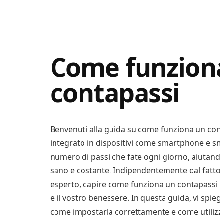
Digital
Consigli
Advisory
Digitali
Come funziona
contapassi
Benvenuti alla guida su come funziona un co
integrato in dispositivi come smartphone e s
numero di passi che fate ogni giorno, aiutandov
sano e costante. Indipendentemente dal fatto c
esperto, capire come funziona un contapassi p
e il vostro benessere. In questa guida, vi s
come impostarla correttamente e come utilizzar