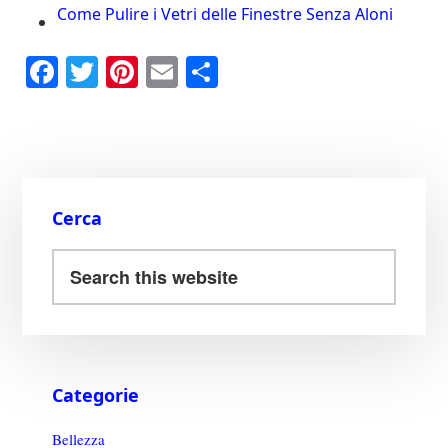
Come Pulire i Vetri delle Finestre Senza Aloni
Fa
T
Pi
E
C
ce
wi
nt
m
on
bo
tte
er
ail
di
ok
r
es
vi
t
di
Cerca
Categorie
Bellezza