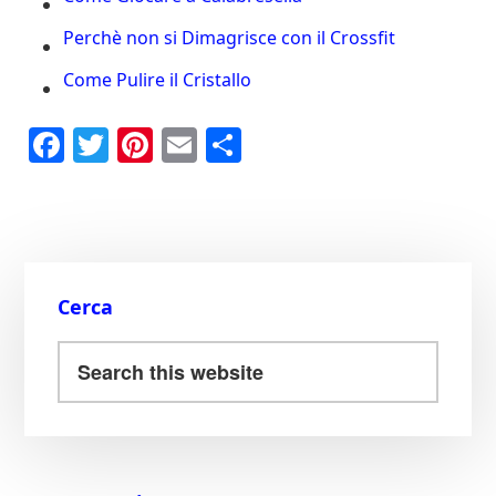
Perchè non si Dimagrisce con il Crossfit
Come Pulire il Cristallo
Fa
T
Pi
E
C
ce
wi
nt
m
on
bo
tte
er
ail
di
ok
r
es
vi
t
di
Cerca