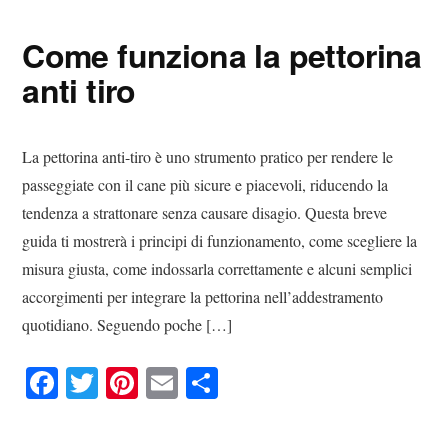
ok
r
es
vi
Come funziona la pettorina
t
di
anti tiro
La pettorina anti-tiro è uno strumento pratico per rendere le
passeggiate con il cane più sicure e piacevoli, riducendo la
tendenza a strattonare senza causare disagio. Questa breve
guida ti mostrerà i principi di funzionamento, come scegliere la
misura giusta, come indossarla correttamente e alcuni semplici
accorgimenti per integrare la pettorina nell’addestramento
quotidiano. Seguendo poche […]
Fa
T
Pi
E
C
ce
wi
nt
m
on
bo
tte
er
ail
di