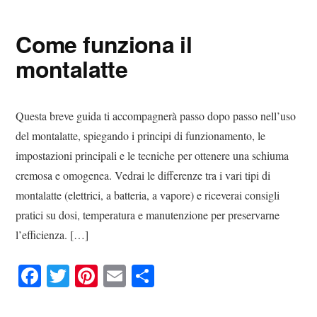
bo
tte
er
ail
di
ok
r
es
vi
Come funziona il
t
di
montalatte
Questa breve guida ti accompagnerà passo dopo passo nell’uso
del montalatte, spiegando i principi di funzionamento, le
impostazioni principali e le tecniche per ottenere una schiuma
cremosa e omogenea. Vedrai le differenze tra i vari tipi di
montalatte (elettrici, a batteria, a vapore) e riceverai consigli
pratici su dosi, temperatura e manutenzione per preservarne
l’efficienza. […]
Fa
T
Pi
E
C
ce
wi
nt
m
on