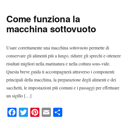
bo
tte
er
ail
di
ok
r
es
vi
Come funziona la
t
di
macchina sottovuoto
Usare correttamente una macchina sottovuoto permette di
conservare gli alimenti più a lungo, ridurre gli sprechi e ottenere
risultati migliori nella marinatura e nella cottura sous‑vide.
Questa breve guida ti accompagnerà attraverso i componenti
principali della macchina, la preparazione degli alimenti e dei
sacchetti, le impostazioni più comuni e i passaggi per effettuare
un sigillo […]
Fa
T
Pi
E
C
ce
wi
nt
m
on