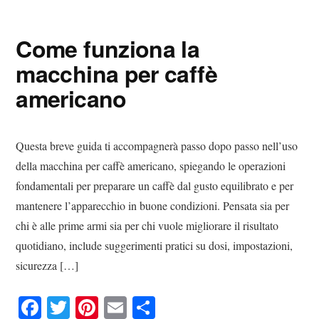
bo
tte
er
ail
di
ok
r
es
vi
Come funziona la
t
di
macchina per caffè
americano
Questa breve guida ti accompagnerà passo dopo passo nell’uso
della macchina per caffè americano, spiegando le operazioni
fondamentali per preparare un caffè dal gusto equilibrato e per
mantenere l’apparecchio in buone condizioni. Pensata sia per
chi è alle prime armi sia per chi vuole migliorare il risultato
quotidiano, include suggerimenti pratici su dosi, impostazioni,
sicurezza […]
Fa
T
Pi
E
C