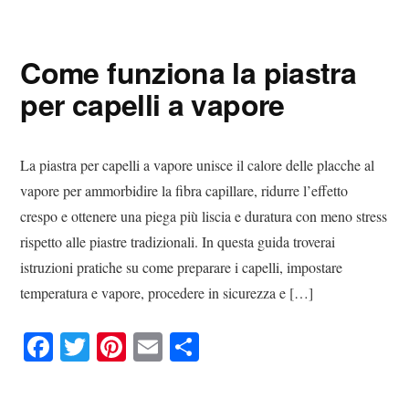
Digital
Consigli
Advisory
Digitali
Come funziona la piastra
per capelli a vapore
La piastra per capelli a vapore unisce il calore delle placche al
vapore per ammorbidire la fibra capillare, ridurre l’effetto
crespo e ottenere una piega più liscia e duratura con meno stress
rispetto alle piastre tradizionali. In questa guida troverai
istruzioni pratiche su come preparare i capelli, impostare
temperatura e vapore, procedere in sicurezza e […]
Fa
T
Pi
E
C
ce
wi
nt
m
on
bo
tte
er
ail
di