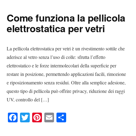
ok
r
es
vi
Come funziona la pellicola
t
di
elettrostatica per vetri
La pellicola elettrostatica per vetri è un rivestimento sottile che
aderisce al vetro senza l’uso di colle: sfrutta l’effetto
elettrostatico e le forze intermolecolari della superficie per
restare in posizione, permettendo applicazioni facili, rimozione
e riposizionamento senza residui. Oltre alla semplice adesione,
questo tipo di pellicola può offrire privacy, riduzione dei raggi
UV, controllo del […]
Fa
T
Pi
E
C
ce
wi
nt
m
on